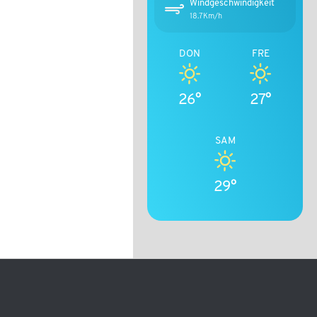
Windgeschwindigkeit
18.7Km/h
DON
FRE
26°
27°
SAM
29°