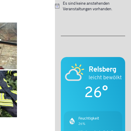
Es sind keine anstehenden
Hinweis
Veranstaltungen vorhanden.
Relsberg
leicht bewölkt
26°
Feuchtigkeit
26%