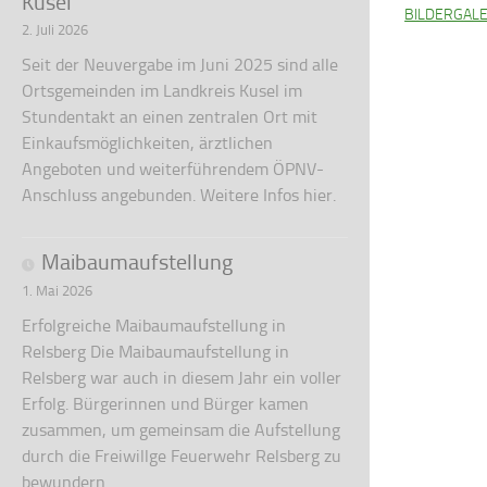
Kusel
BILDERGALE
2. Juli 2026
Seit der Neuvergabe im Juni 2025 sind alle
Ortsgemeinden im Landkreis Kusel im
Stundentakt an einen zentralen Ort mit
Einkaufsmöglichkeiten, ärztlichen
Angeboten und weiterführendem ÖPNV-
Anschluss angebunden. Weitere Infos hier.
Maibaumaufstellung
1. Mai 2026
Erfolgreiche Maibaumaufstellung in
Relsberg Die Maibaumaufstellung in
Relsberg war auch in diesem Jahr ein voller
Erfolg. Bürgerinnen und Bürger kamen
zusammen, um gemeinsam die Aufstellung
durch die Freiwillge Feuerwehr Relsberg zu
bewundern.