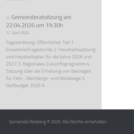
Gemeinderatsitzung am
22.04.2026 um 19:30h
17. April 2026
Tagesordnung: Öffentlicher Teil 1.
Einwohnerfragestunde 2. Haushaltssatzung
und Haushaltsplan für die Jahre 2026 und
2027 3. Regionales Zukunftsprogramm 4.
Satzung über die Erhebung von Beiträgen
für Feld-, Weinbergs- und Waldwege 5.
Dorfbudget 2026 6....
Gemeinde Relsberg © 2026. Alle Rechte vorbehalten.