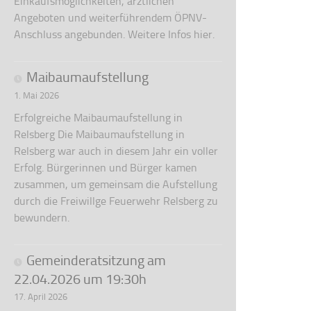
Einkaufsmöglichkeiten, ärztlichen
Angeboten und weiterführendem ÖPNV-
Anschluss angebunden. Weitere Infos hier.
Maibaumaufstellung
1. Mai 2026
Erfolgreiche Maibaumaufstellung in
Relsberg Die Maibaumaufstellung in
Relsberg war auch in diesem Jahr ein voller
Erfolg. Bürgerinnen und Bürger kamen
zusammen, um gemeinsam die Aufstellung
durch die Freiwillge Feuerwehr Relsberg zu
bewundern.
Gemeinderatsitzung am
22.04.2026 um 19:30h
17. April 2026