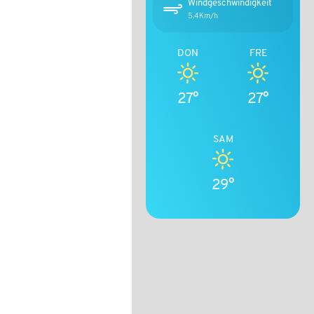
Windgeschwindigkeit
5.4Km/h
DON
FRE
27°
27°
SAM
29°